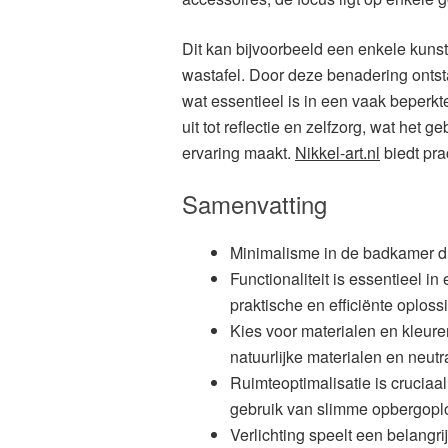
Dit kan bijvoorbeeld een enkele kunst
wastafel. Door deze benadering ontsta
wat essentieel is in een vaak beper
uit tot reflectie en zelfzorg, wat het
ervaring maakt.
Nikkel-art.nl
biedt pra
Samenvatting
Minimalisme in de badkamer dra
Functionaliteit is essentieel i
praktische en efficiënte oplos
Kies voor materialen en kleuren
natuurlijke materialen en neutr
Ruimteoptimalisatie is cruciaa
gebruik van slimme opbergopl
Verlichting speelt een belangri