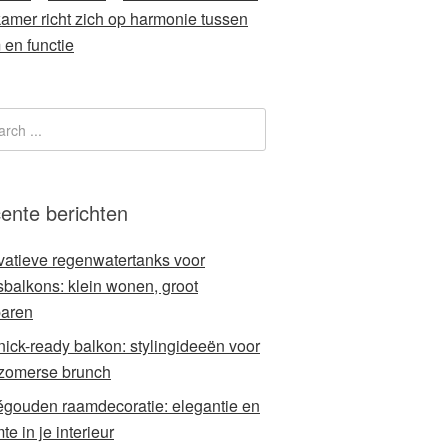
amer richt zich op harmonie tussen
 en functie
ente berichten
vatieve regenwatertanks voor
sbalkons: klein wonen, groot
aren
nick-ready balkon: stylingideeën voor
zomerse brunch
gouden raamdecoratie: elegantie en
e in je interieur