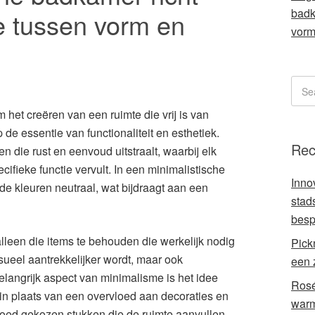
badk
e tussen vorm en
vorm
het creëren van een ruimte die vrij is van
de essentie van functionaliteit en esthetiek.
Rec
 die rust en eenvoud uitstraalt, waarbij elk
ifieke functie vervult. In een minimalistische
Inno
 de kleuren neutraal, wat bijdraagt aan een
stad
besp
leen die items te behouden die werkelijk nodig
Pick
isueel aantrekkelijker wordt, maar ook
een 
langrijk aspect van minimalisme is het idee
Rosé
t in plaats van een overvloed aan decoraties en
warmt
 goed gekozen stukken die de ruimte aanvullen.