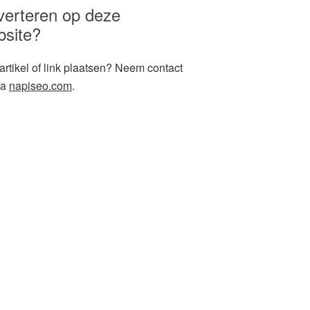
verteren op deze
bsite?
artikel of link plaatsen? Neem contact
ia
napiseo.com
.