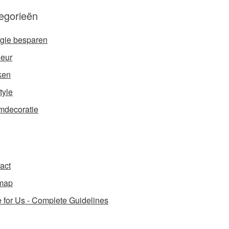
egorieën
gie besparen
ieur
ken
tyle
decoratie
act
map
e for Us - Complete Guidelines