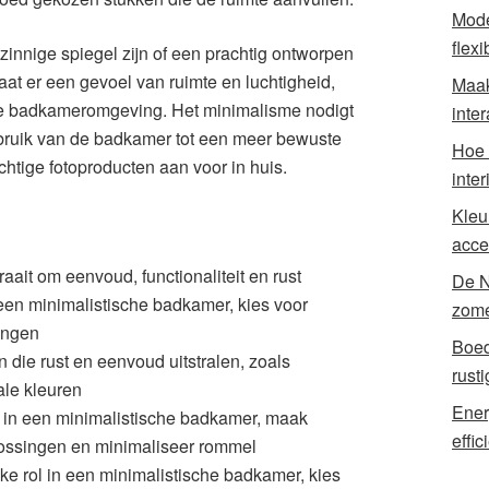
Mode
flexi
zinnige spiegel zijn of een prachtig ontworpen
at er een gevoel van ruimte en luchtigheid,
Maak
kte badkameromgeving. Het minimalisme nodigt
inter
 gebruik van de badkamer tot een meer bewuste
Hoe 
chtige fotoproducten aan voor in huis.
inte
Kleu
acce
ait om eenvoud, functionaliteit en rust
De N
n een minimalistische badkamer, kies voor
zome
singen
Boed
 die rust en eenvoud uitstralen, zoals
rust
ale kleuren
Ener
l in een minimalistische badkamer, maak
effi
ossingen en minimaliseer rommel
jke rol in een minimalistische badkamer, kies