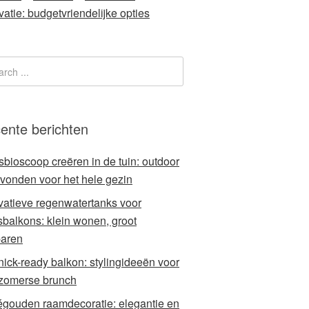
vatie: budgetvriendelijke opties
ente berichten
sbioscoop creëren in de tuin: outdoor
avonden voor het hele gezin
vatieve regenwatertanks voor
sbalkons: klein wonen, groot
aren
nick-ready balkon: stylingideeën voor
zomerse brunch
gouden raamdecoratie: elegantie en