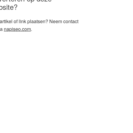
bsite?
artikel of link plaatsen? Neem contact
ia
napiseo.com
.