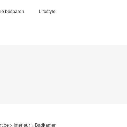
ie besparen
Lifestyle
ht.be
>
Interieur
>
Badkamer