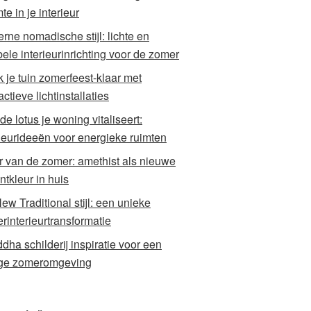
e in je interieur
rne nomadische stijl: lichte en
bele interieurinrichting voor de zomer
 je tuin zomerfeest-klaar met
actieve lichtinstallaties
de lotus je woning vitaliseert:
rieurideeën voor energieke ruimten
r van de zomer: amethist als nieuwe
ntkleur in huis
ew Traditional stijl: een unieke
rinterieurtransformatie
dha schilderij inspiratie voor een
ige zomeromgeving