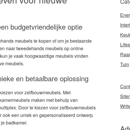
Cat
Ener
n budgetvriendelijke optie
Inter
Keu
ehands meubels te kopen of om je bestaande
Lifes
ken naar tweedehands meubels op online
Raam
s, kun je vaak hoogwaardige meubels vinden
uwe meubels.
Tuin
ieke en betaalbare oplossing
Cont
 kiezen voor zelfbouwmeubels. Met
Site
adkamermeubels maken met behulp van
Writ
ultiplex. Door te kiezen voor zelfbouwmeubels
ar ook een uniek en gepersonaliseerd ontwerp
an je badkamer.
Ad