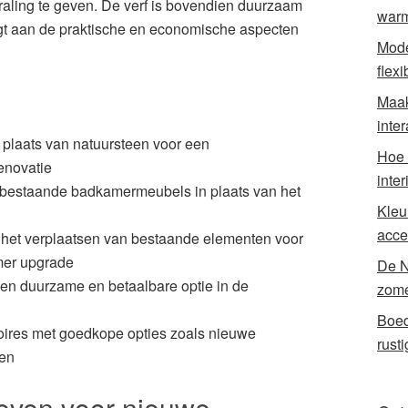
raling te geven. De verf is bovendien duurzaam
warmt
agt aan de praktische en economische aspecten
Mode
flexi
Maak
inter
 plaats van natuursteen voor een
Hoe 
enovatie
inte
bestaande badkamermeubels in plaats van het
Kleu
acce
 het verplaatsen van bestaande elementen voor
mer upgrade
De N
een duurzame en betaalbare optie in de
zome
Boed
ires met goedkope opties zoals nieuwe
rust
en
ieven voor nieuwe