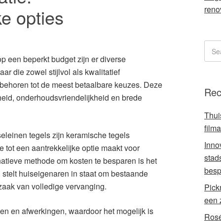
reno
ke opties
p een beperkt budget zijn er diverse
r die zowel stijlvol als kwalitatief
 behoren tot de meest betaalbare keuzes. Deze
Rec
eid, onderhoudsvriendelijkheid en brede
Thui
film
seleinen tegels zijn keramische tegels
Inno
e tot een aantrekkelijke optie maakt voor
stad
natieve methode om kosten te besparen is het
besp
 stelt huiseigenaren in staat om bestaande
zaak van volledige vervanging.
Pick
een 
inten en afwerkingen, waardoor het mogelijk is
Rosé