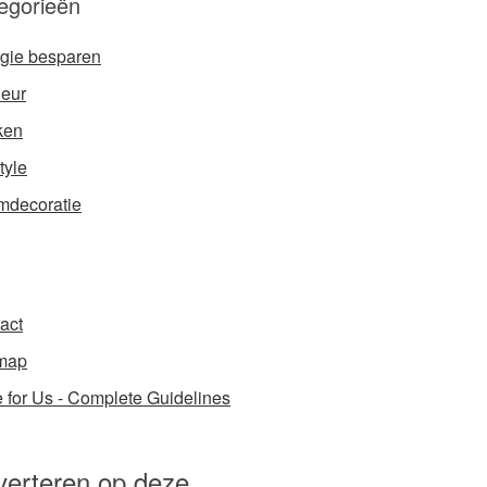
egorieën
gie besparen
ieur
ken
tyle
decoratie
act
map
e for Us - Complete Guidelines
verteren op deze